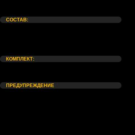
Состав:
Комплект:
Предупреждение
СОСТАВ:
Розы сорта "Аваланж" 51 шт
Шляпная коробка
Флористический ОАЗИС
Атласная лента
КОМПЛЕКТ:
Открытка
Упаковка для транспортировки
ПРЕДУПРЕЖДЕНИЕ
*Внешний вид букета/композиции может незначительно
отличаться от фотографии на сайте, в связи с
индивидуальными особенностями каждого цветка. Со своей
стороны, мы гарантируем соблюдение основного состава и
стилистики Вашего букета, в этом можете не сомневаться.