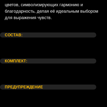
цветов, символизирующих гармонию и
благодарность, делая её идеальным выбором
для выражения чувств.
Состав:
Комплект:
Предупреждение
СОСТАВ:
Гортензия Эквадор от 3 шт
Картонная упаковка
Атласная лента
КОМПЛЕКТ:
Упаковка для транспортировки
Средство по уходу за букетом (Москва)
Открытка
ПРЕДУПРЕЖДЕНИЕ
*Внешний вид букета/композиции может незначительно
отличаться от фотографии на сайте, в связи с
индивидуальными особенностями каждого цветка. Со своей