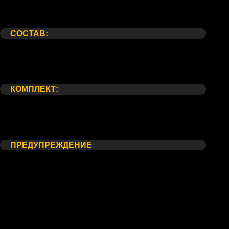
Состав:
Комплект:
Предупреждение
СОСТАВ:
Кустовая роза сорта "Мисти Баблз" 19 шт
Корейская упаковка
Атласная лента
КОМПЛЕКТ:
Упаковка для транспортировки
Открытка
Кризал (Средство по уходу)
ПРЕДУПРЕЖДЕНИЕ
*Внешний вид букета может незначительно отличаться от
фотографии на сайте, в связи с индивидуальными
особенностями каждого цветка. Со своей стороны, мы
гарантируем соблюдение основного состава и стилистики
Вашего букета, в этом можете не сомневаться.