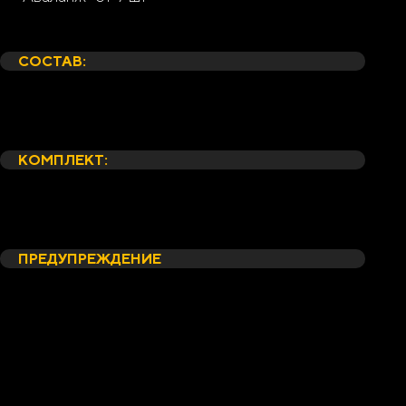
Состав:
Комплект:
Предупреждение
СОСТАВ:
Микс роз сорта "Ред Наоми" и "Аваланж" от11 шт
Картонная упаковка/корейская упаковка
Атласная лента
КОМПЛЕКТ:
Упаковка для транспортировки
Средство по уходу за букетом
Открытка
ПРЕДУПРЕЖДЕНИЕ
*Внешний вид букета может незначительно отличаться от
фотографии на сайте, в связи с индивидуальными
особенностями каждого цветка. Со своей стороны, мы
гарантируем соблюдение основного состава и стилистики
Вашего букета, в этом можете не сомневаться.