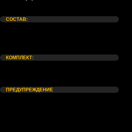
Состав:
Комплект:
Предупреждение
СОСТАВ:
Эквадорские розы сорта "Эксплорер" от51 шт
Круглая упаковка
Бумага тишью
Атласная лента
КОМПЛЕКТ:
Упаковка для транспортировки
Средство по уходу за букетом (Москва)
Открытка
ПРЕДУПРЕЖДЕНИЕ
*Внешний вид букета может незначительно отличаться от
фотографии на сайте, в связи с индивидуальными
особенностями каждого цветка. Со своей стороны, мы
гарантируем соблюдение основного состава и стилистики
Вашего букета, в этом можете не сомневаться.