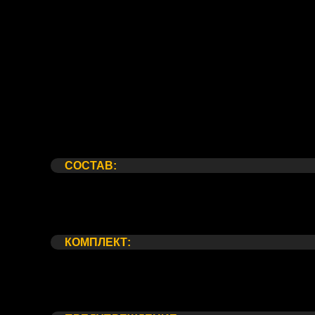
Состав:
Комплект:
Предупреждение
СОСТАВ:
Микс из пионовидных роз 23 шт
Круглая упаковка
Атласная лента
КОМПЛЕКТ:
Упаковка для транспортировки
Средство по уходу за букетом
Открытка