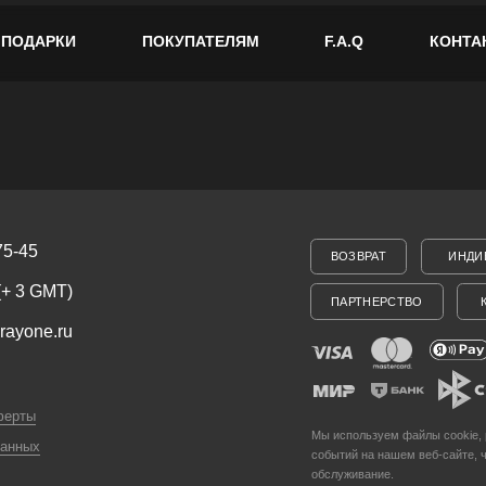
ПОДАРКИ
ПОКУПАТЕЛЯМ
F.A.Q
КОНТА
ВОЗВРАТ
ИНДИВИДУАЛЬНЫЙ ЗАК
T)
ПАРТНЕРСТВО
КОРПОРАТИВНЫМ 
ru
Мы используем файлы cookie, разработанные наши
событий на нашем веб-сайте, что позволяет нам у
обслуживание.
Продолжая просмотр страниц нашего сайта, вы при
вич
подробные сведения смотрите в нашей Политике в 