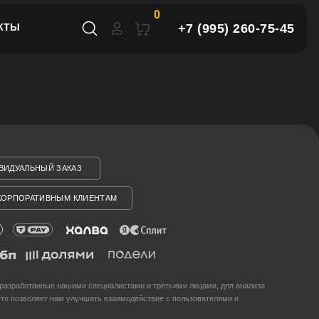
0
+7 (995) 260-75-45
КТЫ
АЗ
КЛИЕНТАМ
ми специалистами и третьими лицами, для анализа
лучшать взаимодействие с пользователями и
нимаете условия его использования. Более
отношении файлов и Договоре публичной оферты.