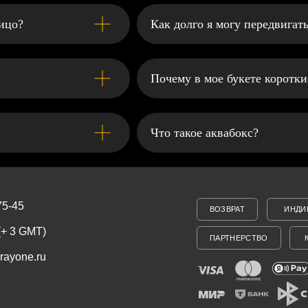
лицо?
Как долго я могу передвигать
Почему в мое букете коротки
Что такое аквабокс?
ВОЗВРАТ
ИНДИВИДУАЛЬНЫЙ ЗАК
T)
ПАРТНЕРСТВО
КОРПОРАТИВНЫМ 
ru
Мы используем файлы cookie, разработанные наши
событий на нашем веб-сайте, что позволяет нам у
обслуживание.
Продолжая просмотр страниц нашего сайта, вы при
вич
подробные сведения смотрите в нашей Политике в 