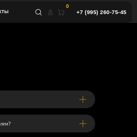
0
+7 (995) 260-75-45
КТЫ
млен?